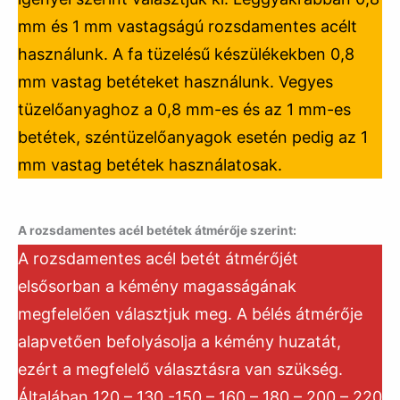
mm és 1 mm vastagságú rozsdamentes acélt
használunk. A fa tüzelésű készülékekben 0,8
mm vastag betéteket használunk. Vegyes
tüzelőanyaghoz a 0,8 mm-es és az 1 mm-es
betétek, széntüzelőanyagok esetén pedig az 1
mm vastag betétek használatosak.
A rozsdamentes acél betétek átmérője szerint:
A rozsdamentes acél betét átmérőjét
elsősorban a kémény magasságának
megfelelően választjuk meg. A bélés átmérője
alapvetően befolyásolja a kémény huzatát,
ezért a megfelelő választásra van szükség.
Általában 120 – 130 -150 – 160 – 180 – 200 – 220