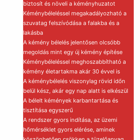
biztosít és növeli a kéményhuzatot
Kéménybéleléssel megakadályozható a
szuvatag felszívódása a falakba és a
lakásba
A kémény bélelés jelentősen olcsóbb
megoldás mint egy új kémény építése
Kéménybéleléssel meghoszabbítható a
kémény életartakma akár 30 évvel is
A kéménybélelés viszonylag rövid időn
belül kész, akár egy nap alatt is elkészül
A bélelt kémények karbantartása és
tisztítása egyszerű
A rendszer gyors indítása, az üzemi
hőmérséklet gyors elérése, aminek
köszönhetően csökken a tüzelőanyag