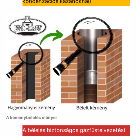
kondenzációs kazánoknál)
A kéménybélelés előnyei
A bélelés biztonságos gázfüstelvezetést