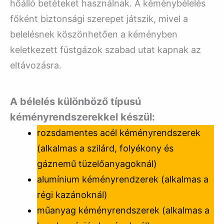
hőálló betéteket használnak. A kéménybélelés
főként biztonsági szerepet játszik, mivel a
belelésnek köszönhetően a kéményben
keletkezett füstgázok szabad utat kapnak az
eltávozásra.
A bélelés különböző típusú
kéményrendszerekkel készül:
rozsdamentes acél kéményrendszerek
(alkalmas a szilárd, folyékony és
gáznemű tüzelőanyagoknál)
alumínium kéményrendzerek (alkalmas a
régi kazánoknál)
műanyag kéményrendszerek (alkalmas a