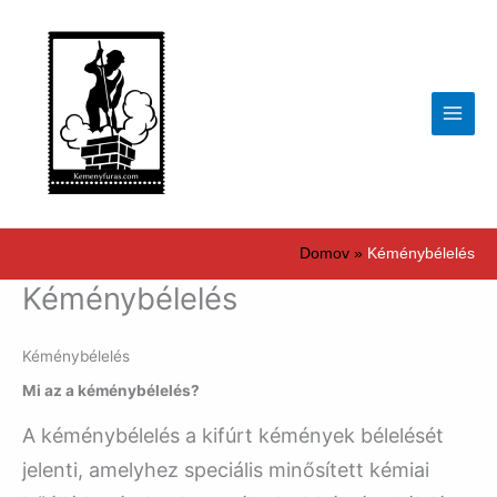
Preskočiť
na
obsah
Domov
Kéménybélelés
Kéménybélelés
Kéménybélelés
Mi az a kéménybélelés?
A kéménybélelés a kifúrt kémények bélelését
jelenti, amelyhez speciális minősített kémiai