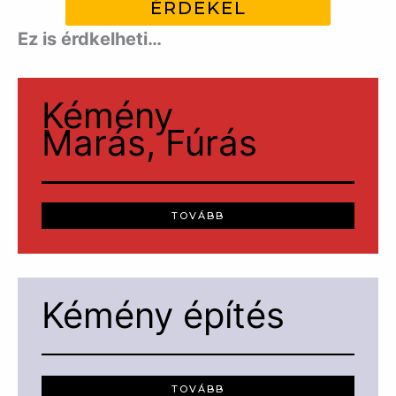
ÉRDEKEL
Ez is érdkelheti…
Kémény
Marás, Fúrás
TOVÁBB
Kémény építés
TOVÁBB